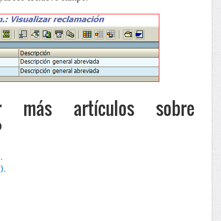
er más artículos sobre
?
.
).