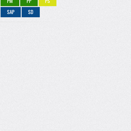
PM
PP
PS
SAP
SD