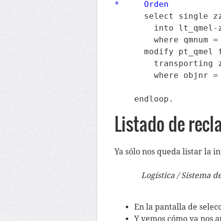
*     Orden
      select single zz
        into lt_qmel-z
        where qmnum = 
      modify pt_qmel f
        transporting z
        where objnr = 
    endloop.
Listado de rec
Ya sólo nos queda listar la
Logística / Sistema 
En la pantalla de selec
Y vemos cómo ya nos a