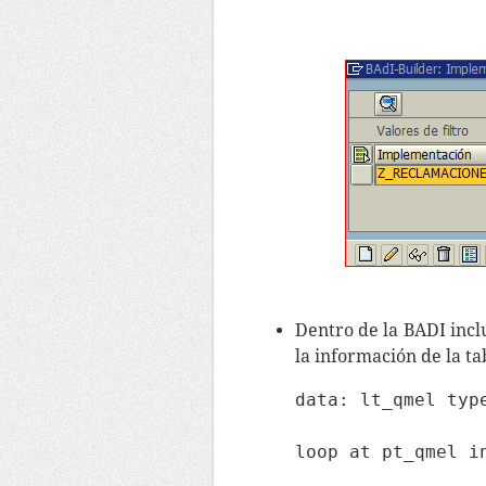
Dentro de la BADI inc
la información de la t
    data: lt_qmel type
    loop at pt_qmel i