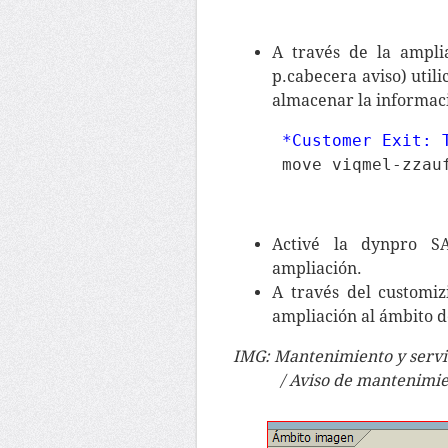
A través de la ampl
p.cabecera aviso) uti
almacenar la informaci
     *Customer Exit: 
     move viqmel-zzau
Activé la dynpro 
ampliación.
A través del customi
ampliación al ámbito d
IMG: Mantenimiento y servic
/ Aviso de mantenimie