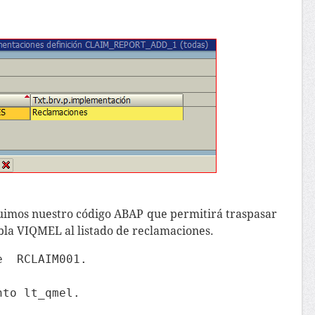
luimos nuestro código ABAP que permitirá traspasar
abla VIQMEL al listado de reclamaciones.
  RCLAIM001.

nto lt_qmel.