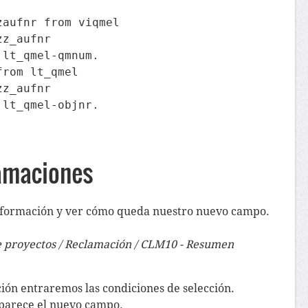
aufnr from viqmel

z_aufnr

lt_qmel-qmnum.

rom lt_qmel

z_aufnr

lt_qmel-objnr.

lamaciones
 información y ver cómo queda nuestro nuevo campo.
de proyectos / Reclamación / CLM10 - Resumen
ción entraremos las condiciones de selección.
parece el nuevo campo.