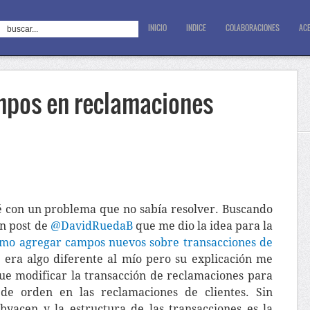
INICIO
INDICE
COLABORACIONES
ACE
mpos en reclamaciones
 con un problema que no sabía resolver. Buscando
un post de
@DavidRuedaB
que me dio la idea para la
mo agregar campos nuevos sobre transacciones de
o era algo diferente al mío pero su explicación me
que modificar la transacción de reclamaciones para
de orden en las reclamaciones de clientes. Sin
byacen y la estructura de las transacciones es la