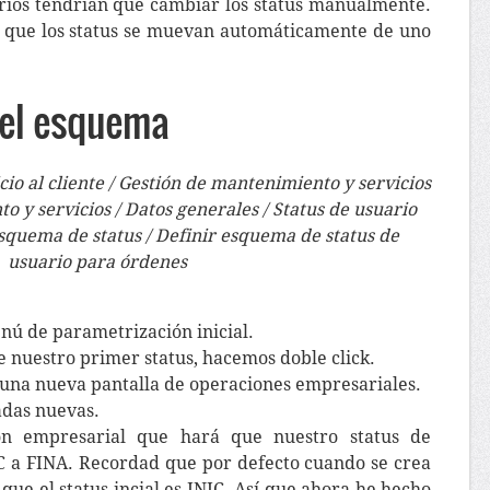
rios tendrían que cambiar los status manualmente.
que los status se muevan automáticamente de uno
del esquema
io al cliente / Gestión de mantenimiento y servicios
 y servicios / Datos generales / Status de usuario
squema de status / Definir esquema de status de
usuario para órdenes
ú de parametrización inicial.
 nuestro primer status, hacemos doble click.
na nueva pantalla de operaciones empresariales.
adas nuevas.
ón empresarial que hará que nuestro status de
C a FINA. Recordad que por defecto cuando se crea
que el status incial es INIC. Así que ahora he hecho