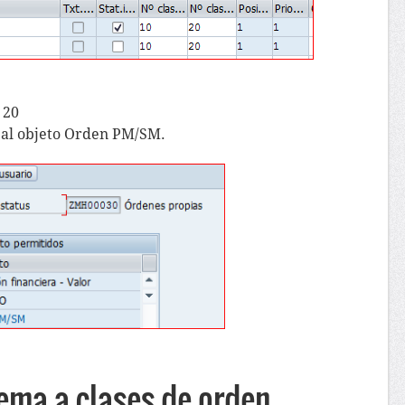
 20
al objeto Orden PM/SM.
ema a clases de orden