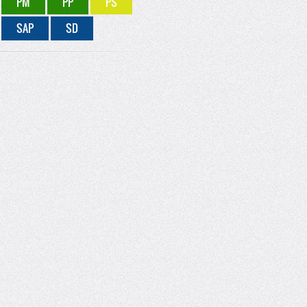
PM
PP
PS
SAP
SD