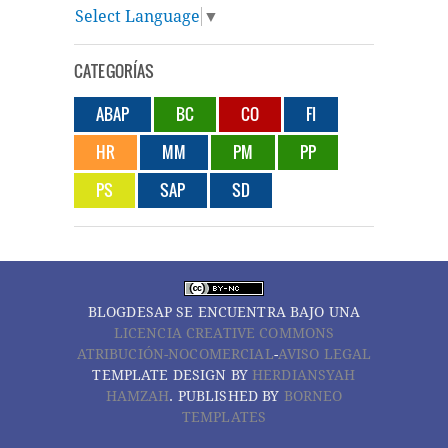
Select Language
▼
CATEGORÍAS
ABAP
BC
CO
FI
HR
MM
PM
PP
PS
SAP
SD
BLOGDESAP
SE ENCUENTRA BAJO UNA
LICENCIA CREATIVE COMMONS
ATRIBUCIÓN-NOCOMERCIAL
-
AVISO LEGAL
TEMPLATE DESIGN BY
HERDIANSYAH
HAMZAH
. PUBLISHED BY
BORNEO
TEMPLATES