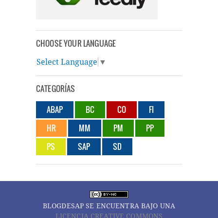
CHOOSE YOUR LANGUAGE
Select Language
▼
CATEGORÍAS
ABAP
BC
CO
FI
HR
MM
PM
PP
PS
SAP
SD
BLOGDESAP
SE ENCUENTRA BAJO UNA
LICENCIA CREATIVE COMMONS