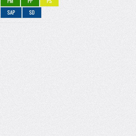
PM
PP
PS
SAP
SD