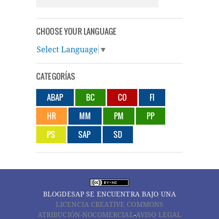
CHOOSE YOUR LANGUAGE
Select Language
▼
CATEGORÍAS
ABAP
BC
CO
FI
HR
MM
PM
PP
PS
SAP
SD
BLOGDESAP
SE ENCUENTRA BAJO UNA
LICENCIA CREATIVE COMMONS
ATRIBUCIÓN-NOCOMERCIAL
-
AVISO LEGAL