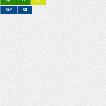
PM
PP
PS
SAP
SD