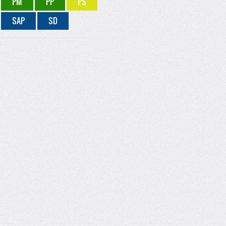
PM
PP
PS
SAP
SD