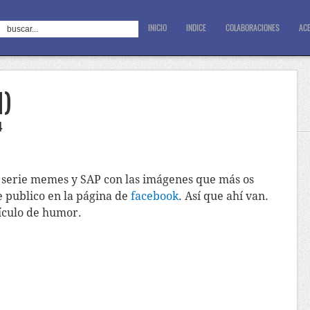
INICIO
INDICE
COLABORACIONES
ACE
I)
4
la serie memes y SAP con las imágenes que más os
e publico en la página de
facebook
. Así que ahí van.
ículo de humor.