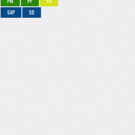
PM
PP
PS
SAP
SD