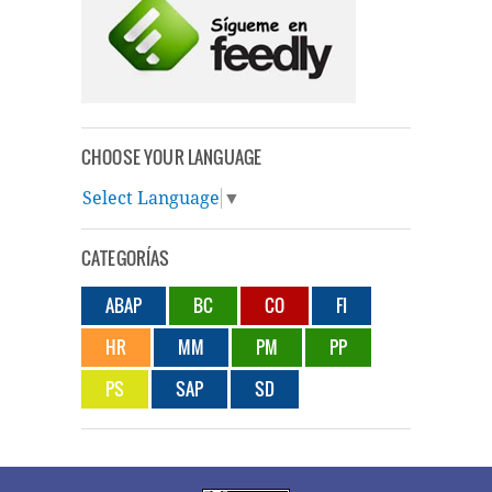
CHOOSE YOUR LANGUAGE
Select Language
▼
CATEGORÍAS
ABAP
BC
CO
FI
HR
MM
PM
PP
PS
SAP
SD