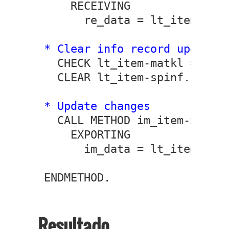
    RECEIVING

      re_data = lt_item.
* Clear info record update 
  CHECK lt_item-matkl = 'G'.
  CLEAR lt_item-spinf.
* Update changes
  CALL METHOD im_item->set_d
    EXPORTING

      im_data = lt_item.
ENDMETHOD.
Resultado