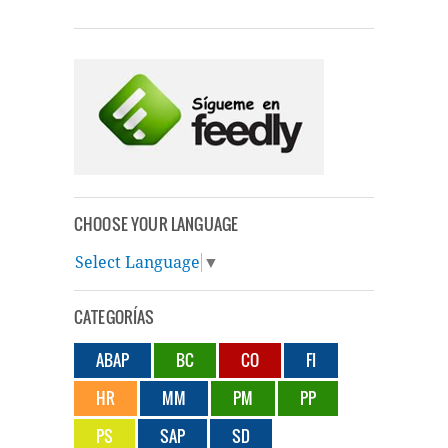
CHOOSE YOUR LANGUAGE
Select Language
▼
CATEGORÍAS
ABAP
BC
CO
FI
HR
MM
PM
PP
PS
SAP
SD