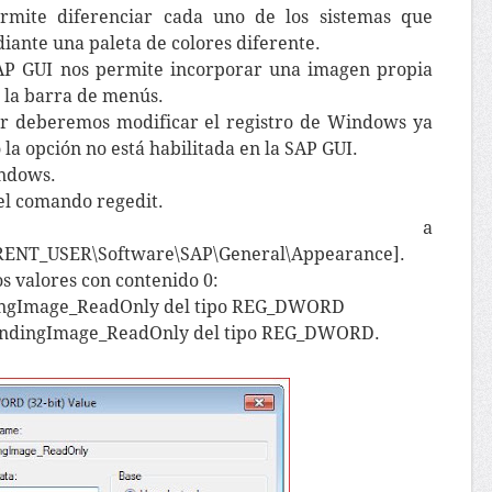
mite diferenciar cada uno de los sistemas que
iante una paleta de colores diferente.
AP GUI nos permite incorporar una imagen propia
 la barra de menús.
r deberemos modificar el registro de Windows ya
 la opción no está habilitada en la SAP GUI.
indows.
el comando regedit.
amos a
ENT_USER\Software\SAP\General\Appearance].
 valores con contenido 0:
ngImage_ReadOnly del tipo REG_DWORD
ndingImage_ReadOnly del tipo REG_DWORD.