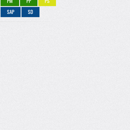
PM
PP
PS
SAP
SD