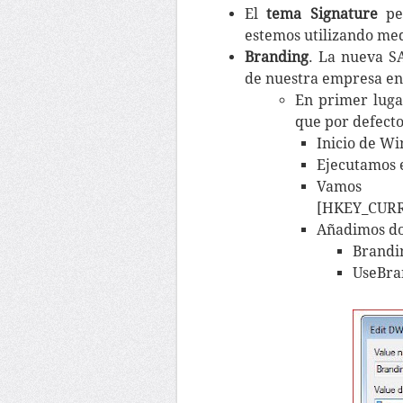
El
tema Signature
per
estemos utilizando med
Branding
. La nueva S
de nuestra empresa en
En primer luga
que por defecto
Inicio de W
Ejecutamos 
V
[HKEY_CURR
Añadimos dos
Brandi
UseBra