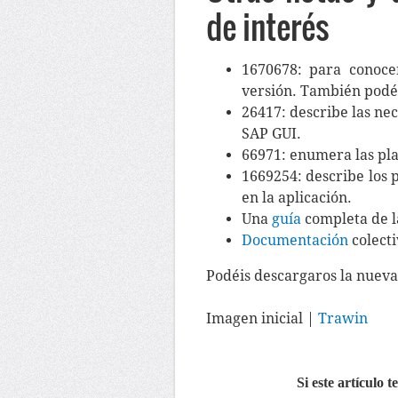
de interés
1670678: para conocer
versión. También podéi
26417: describe las ne
SAP GUI.
66971: enumera las pla
1669254: describe los 
en la aplicación.
Una
guía
completa de la
Documentación
colecti
Podéis descargaros la nueva
Imagen inicial |
Trawin
Si este artículo 