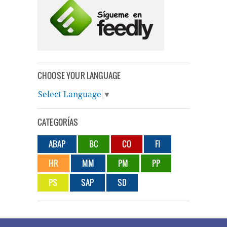
CHOOSE YOUR LANGUAGE
Select Language
▼
CATEGORÍAS
ABAP
BC
CO
FI
HR
MM
PM
PP
PS
SAP
SD