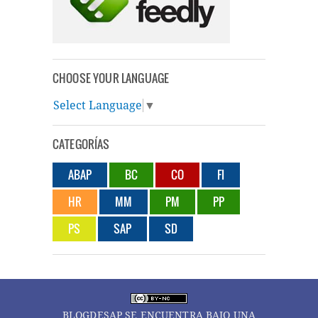
CHOOSE YOUR LANGUAGE
Select Language
▼
CATEGORÍAS
ABAP
BC
CO
FI
HR
MM
PM
PP
PS
SAP
SD
BLOGDESAP
SE ENCUENTRA BAJO UNA