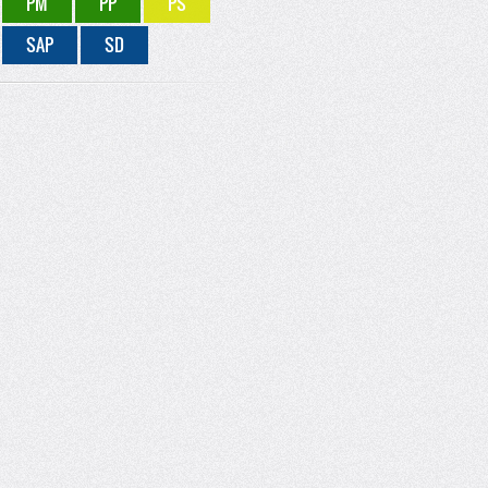
PM
PP
PS
SAP
SD