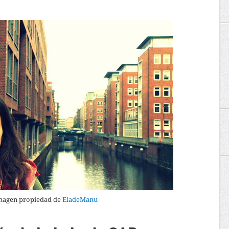
magen propiedad de
EladeManu