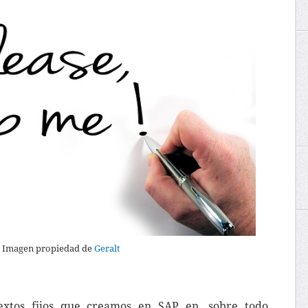
Imagen propiedad de
Geralt
extos fijos que creamos en SAP en, sobre todo,