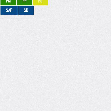
PM
PP
PS
SAP
SD