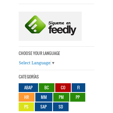
CHOOSE YOUR LANGUAGE
Select Language
▼
CATEGORÍAS
ABAP
BC
CO
FI
HR
MM
PM
PP
PS
SAP
SD