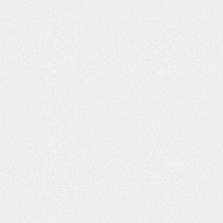
----*

----*
