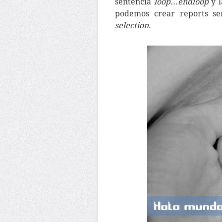
sentencia
loop...endloop
y l
podemos crear reports se
selection
.