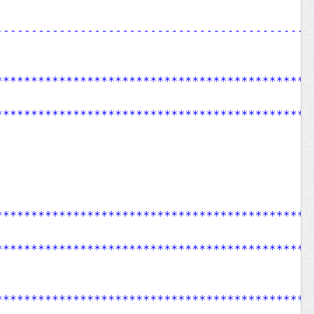
---------------------------------------------
**********************************************
*********************************************
**********************************************
*********************************************
**********************************************