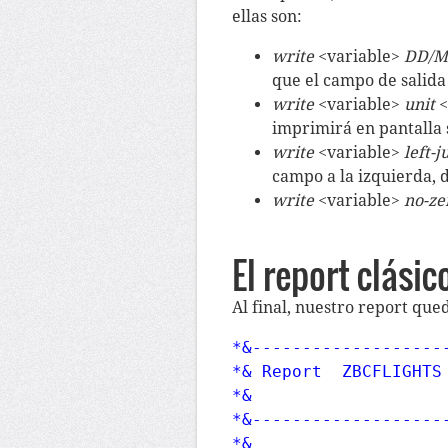
ellas son:
write
<variable>
DD/M
que el campo de salida
write
<variable>
unit
<
imprimirá en pantalla 
write
<variable>
left-j
campo a la izquierda, 
write
<variable>
no-ze
El report clásic
Al final, nuestro report que
*&-------------------
*& Report  ZBCFLIGHTS

*&

*&-------------------
*&
