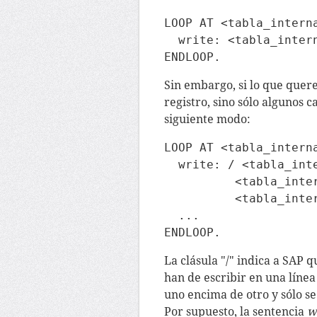
LOOP AT <tabla_interna
  write: <tabla_intern
Sin embargo, si lo que quer
registro, sino sólo algunos 
siguiente modo:
LOOP AT <tabla_interna
  write: / <tabla_inte
          <tabla_inter
          <tabla_inter
  ...

La clásula "/" indica a SAP q
han de escribir en una línea
uno encima de otro y sólo se
Por supuesto, la sentencia
w