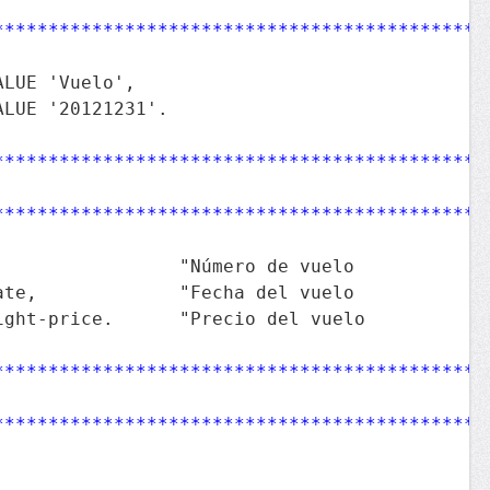
*********************************************
LUE 'Vuelo',

LUE '20121231'. 

**********************************************
*********************************************
                "Número de vuelo

te,             "Fecha del vuelo

ight-price.      "Precio del vuelo 

**********************************************
*********************************************