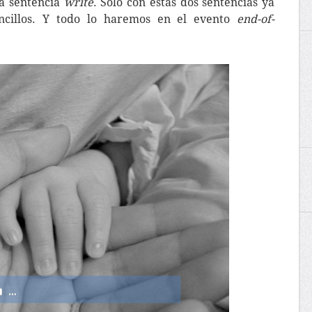
a sentencia
write
. Sólo con estas dos sentencias ya
ncillos. Y todo lo haremos en el evento
end-of-