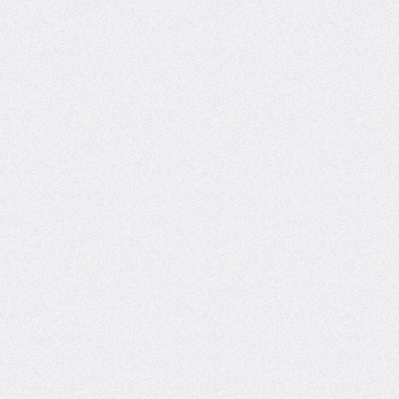
******
*****

******
*****

******