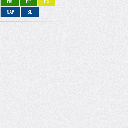
PM
PP
PS
SAP
SD