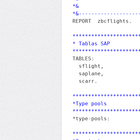
*&

*&-------------------
REPORT  zbcflights. 

*********************
* Tablas SAP

*********************
TABLES:

  sflight,

  saplane,

  scarr. 

*********************
*Type pools

*********************
*type-pools: 

*********************