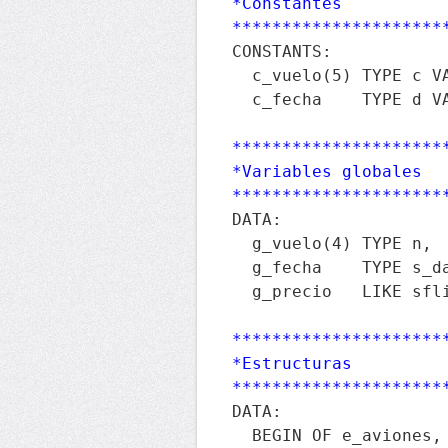
*Constantes

*********************
CONSTANTS:

  c_vuelo(5) TYPE c VA
  c_fecha    TYPE d VA
*********************
*Variables globales

*********************
DATA:

  g_vuelo(4) TYPE n,  
  g_fecha    TYPE s_da
  g_precio   LIKE sfl
*********************
*Estructuras

*********************
DATA:

  BEGIN OF e_aviones,
