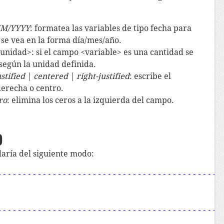
M/YYYY
: formatea las variables de tipo fecha para
 se vea en la forma día/mes/año.
unidad>: si el campo <variable> es una cantidad se
según la unidad definida.
ustified
|
centered
|
right-justified
: escribe el
derecha o centro.
ro
: elimina los ceros a la izquierda del campo.
o
daría del siguiente modo:
----------------------------------------------
----------------------------------------------