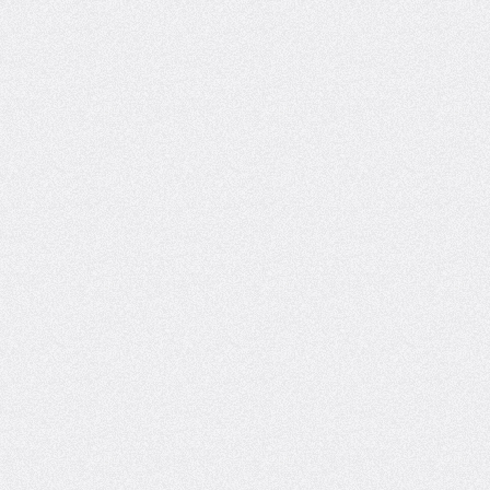
-----* 
*****

******
*****

******
*****
