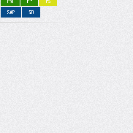
PM
PP
PS
SAP
SD