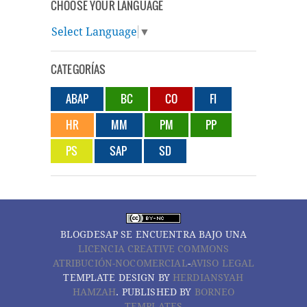
CHOOSE YOUR LANGUAGE
Select Language
▼
CATEGORÍAS
ABAP
BC
CO
FI
HR
MM
PM
PP
PS
SAP
SD
BLOGDESAP
SE ENCUENTRA BAJO UNA
LICENCIA CREATIVE COMMONS
ATRIBUCIÓN-NOCOMERCIAL
-
AVISO LEGAL
TEMPLATE DESIGN BY
HERDIANSYAH
HAMZAH
. PUBLISHED BY
BORNEO
TEMPLATES