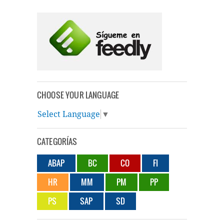
CHOOSE YOUR LANGUAGE
Select Language
▼
CATEGORÍAS
ABAP
BC
CO
FI
HR
MM
PM
PP
PS
SAP
SD